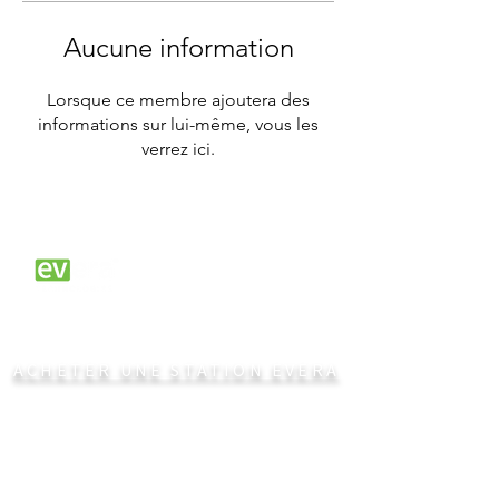
Aucune information
Lorsque ce membre ajoutera des
informations sur lui-même, vous les
verrez ici.
Entrez dans l'ère des
véhicules électriques.
ACHETER UNE STATION EVERA
Vous souhaitez obtenir une soumission ?
Contactez notre partenaire Bornes
Québec, expert en électrification des