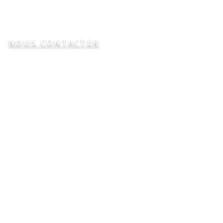
transports.
NOUS CONTACTER
Vos questions techniques sont les
bienvenues !
Utilisez ce lien si vous souhaitez entrer
en contact directement avec nous.
info@everatechnologies.com
5151 rue Louis-Hébert, Montréal, H2G 3G8
514 926-4363